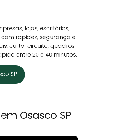
esas, lojas, escritórios,
s com rapidez, segurança e
is, curto-circuito, quadros
ápido entre 20 e 40 minutos.
sco SP
al em Osasco SP