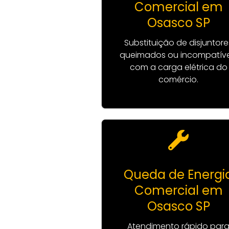
Comercial em
Osasco SP
Substituição de disjuntore
queimados ou incompatíve
com a carga elétrica do
comércio.
Queda de Energi
Comercial em
Osasco SP
Atendimento rápido par