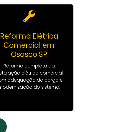
Reforma Elétrica
Comercial em
Osasco SP
Reforma completa da
nstalação elétrica comercial
om adequação da carga e
modernização do sistema.