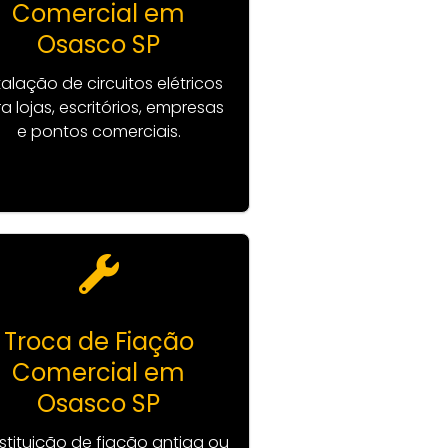
Comercial em
Osasco SP
talação de circuitos elétricos
a lojas, escritórios, empresas
e pontos comerciais.
Troca de Fiação
Comercial em
Osasco SP
stituição de fiação antiga ou