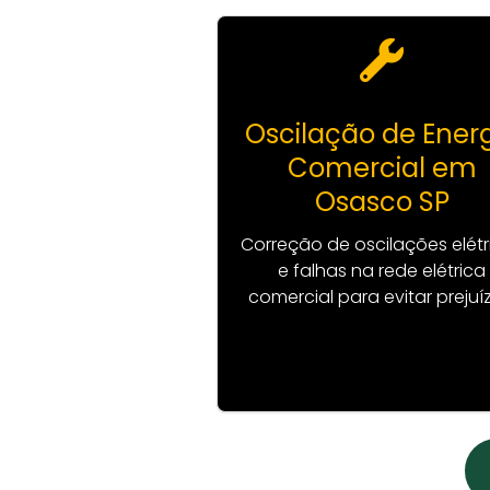
Oscilação de Ener
Comercial em
Osasco SP
Correção de oscilações elétr
e falhas na rede elétrica
comercial para evitar prejuí