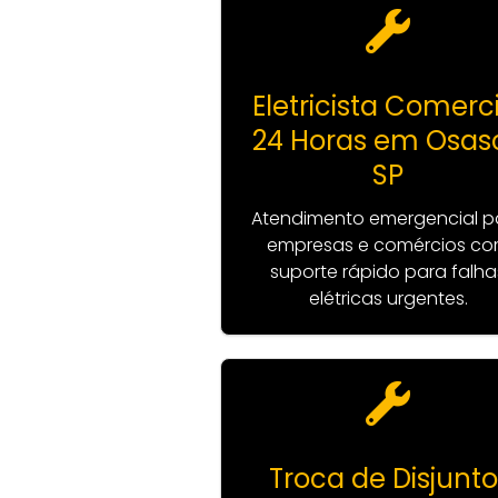
Eletricista Comerc
24 Horas em Osas
SP
Atendimento emergencial p
empresas e comércios c
suporte rápido para falha
elétricas urgentes.
Troca de Disjunto