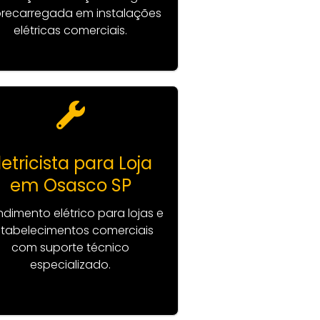
recarregada em instalações
elétricas comerciais.
letricista para Loja
em Osasco SP
ndimento elétrico para lojas e
tabelecimentos comerciais
com suporte técnico
especializado.