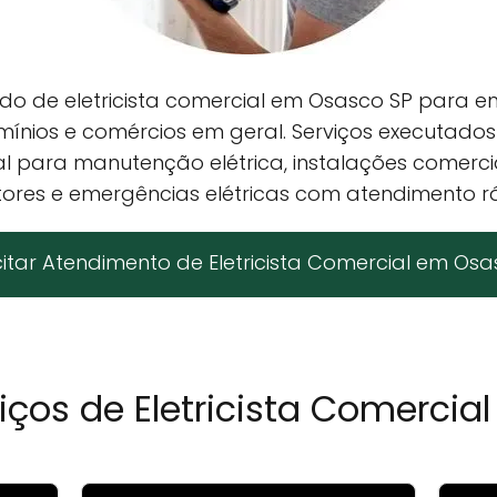
o de eletricista comercial em Osasco SP para empr
mínios e comércios em geral. Serviços executado
al para manutenção elétrica, instalações comercia
untores e emergências elétricas com atendimento r
icitar Atendimento de Eletricista Comercial em Osa
viços de Eletricista Comerci