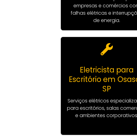
empresas e comércios c
falhas elétricas e interrupç
de energia.
Eletricista para
Escritório em Osa
SP
Serviços elétricos especializ
para escritórios, salas comer
e ambientes corporativos