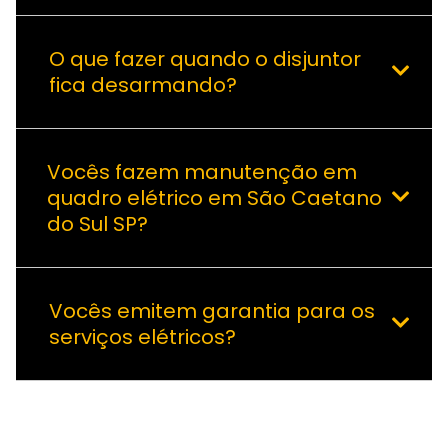
O que fazer quando o disjuntor
fica desarmando?
Vocês fazem manutenção em
quadro elétrico em São Caetano
do Sul SP?
Vocês emitem garantia para os
serviços elétricos?