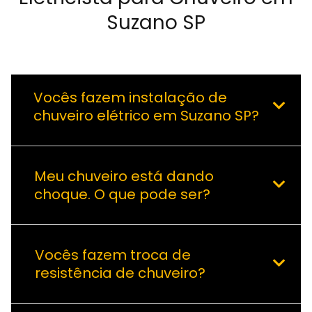
Suzano SP
Vocês fazem instalação de
chuveiro elétrico em Suzano SP?
Meu chuveiro está dando
choque. O que pode ser?
Vocês fazem troca de
resistência de chuveiro?