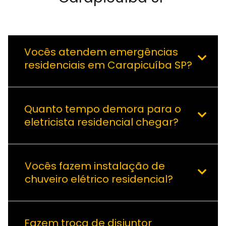
Vocês atendem emergências
residenciais em Carapicuíba SP?
Quanto tempo demora para o
eletricista residencial chegar?
Vocês fazem instalação de
chuveiro elétrico residencial?
Fazem troca de disjuntor