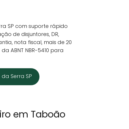
rra SP com suporte rápido
ação de disjuntores, DR,
ia, nota fiscal, mais de 20
es da ABNT NBR-5410 para
 da Serra SP
eiro em Taboão