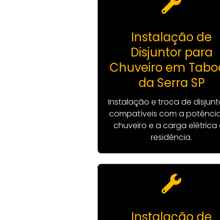
Instalação de
Disjuntor para
Chuveiro em Tabo
da Serra SP
Instalação e troca de disjunt
compatíveis com a potênci
chuveiro e a carga elétrica
residência.
Instalação de