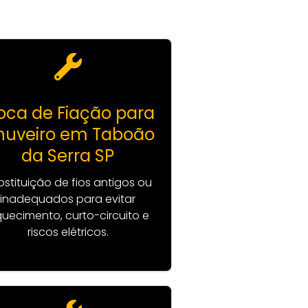
oca de Fiação para
huveiro em Taboão
da Serra SP
bstituição de fios antigos ou
inadequados para evitar
uecimento, curto-circuito e
riscos elétricos.