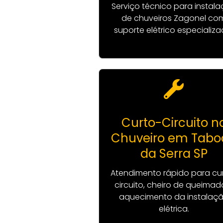
Serviço técnico para instal
de chuveiros Zagonel co
suporte elétrico especializa
Curto-Circuito n
Chuveiro em Tabo
da Serra SP
Atendimento rápido para cu
circuito, cheiro de queimad
aquecimento da instalaç
elétrica.