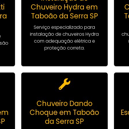
ti
Chuveiro Hydra em
C
ra
Taboão da Serra SP
T
Serviço especializado para
instalação de chuveiros Hydra
chu
e
com adequação elétrica e
isão
proteção correta.
o
Chuveiro Dando
 em
Choque em Taboão
Es
SP
da Serra SP