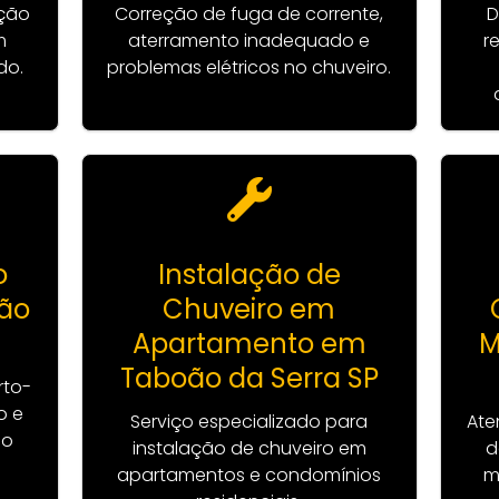
ação
Correção de fuga de corrente,
D
m
aterramento inadequado e
r
do.
problemas elétricos no chuveiro.
o
Instalação de
ão
Chuveiro em
Apartamento em
M
Taboão da Serra SP
rto-
o e
Serviço especializado para
Ate
ão
instalação de chuveiro em
d
apartamentos e condomínios
m