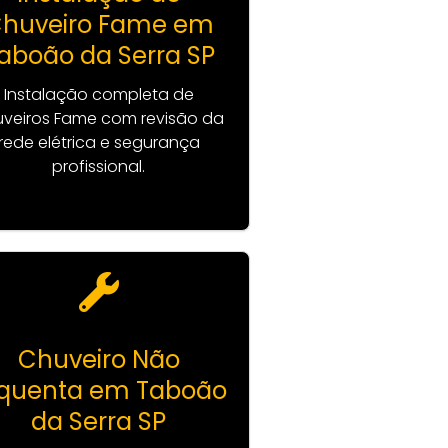
huveiro Fame em
aboão da Serra SP
Instalação completa de
veiros Fame com revisão da
rede elétrica e segurança
profissional.
Chuveiro Não
quenta em Taboão
da Serra SP