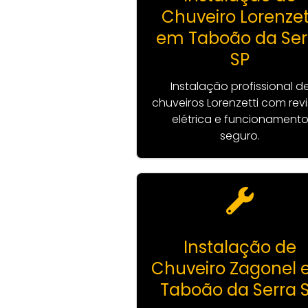
Chuveiro Lorenzet
em Taboão da Ser
SP
Instalação profissional d
chuveiros Lorenzetti com rev
elétrica e funcionament
seguro.
Instalação de
Chuveiro Zagonel
Taboão da Serra 