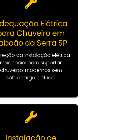
dequação Elétrica
para Chuveiro em
aboão da Serra SP
reção da instalação elétrica
residencial para suportar
chuveiros modernos sem
sobrecarga elétrica.
Instalação de