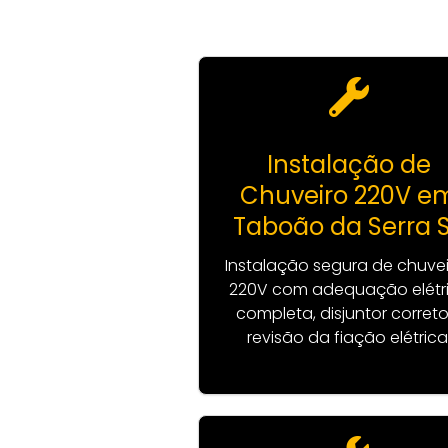
Instalação de
Chuveiro 220V e
Taboão da Serra 
Instalação segura de chuve
220V com adequação elétr
completa, disjuntor correto
revisão da fiação elétrica