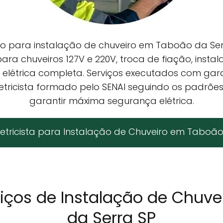
o para instalação de chuveiro em Taboão da Se
ara chuveiros 127V e 220V, troca de fiação, instal
étrica completa. Serviços executados com garant
letricista formado pelo SENAI seguindo os padrõ
garantir máxima segurança elétrica.
etricista para Instalação de Chuveiro em Taboão
rviços de Instalação de Chuv
da Serra SP