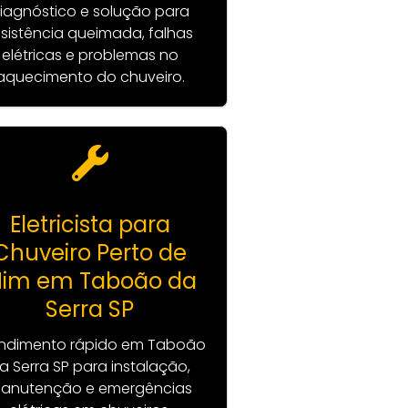
iagnóstico e solução para
esistência queimada, falhas
elétricas e problemas no
aquecimento do chuveiro.
Eletricista para
Chuveiro Perto de
im em Taboão da
Serra SP
ndimento rápido em Taboão
a Serra SP para instalação,
anutenção e emergências