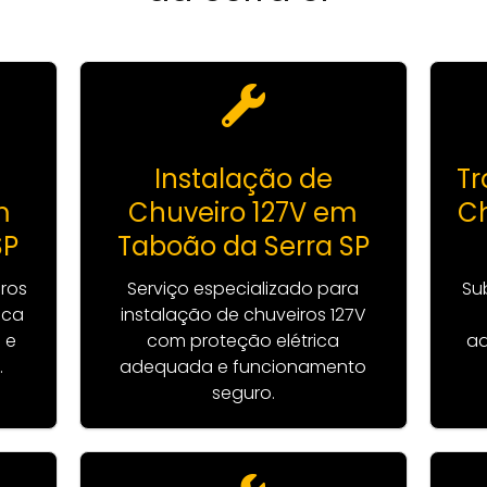
Instalação de
Tr
m
Chuveiro 127V em
C
SP
Taboão da Serra SP
iros
Serviço especializado para
Su
ica
instalação de chuveiros 127V
 e
com proteção elétrica
aq
.
adequada e funcionamento
seguro.